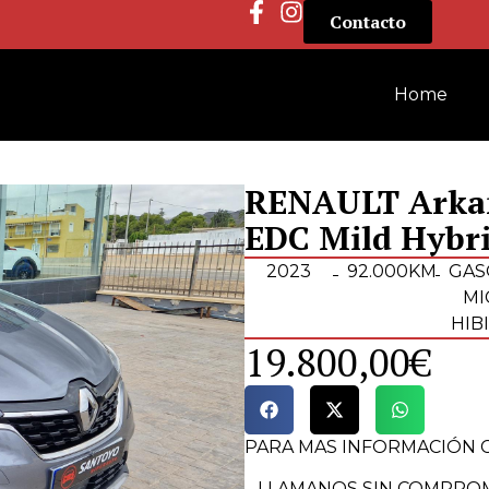
Contacto
Home
RENAULT Arka
EDC Mild Hybr
2023
92.000KM
GAS
MI
HIB
19.800,00€
PARA MAS INFORMACIÓN 
– LLAMANOS SIN COMPROM