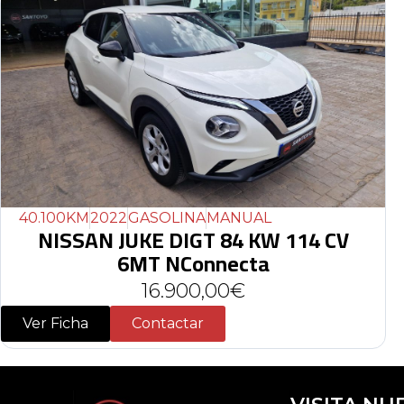
40.100KM
2022
GASOLINA
MANUAL
NISSAN JUKE DIGT 84 KW 114 CV
6MT NConnecta
16.900,00€
Ver Ficha
Contactar