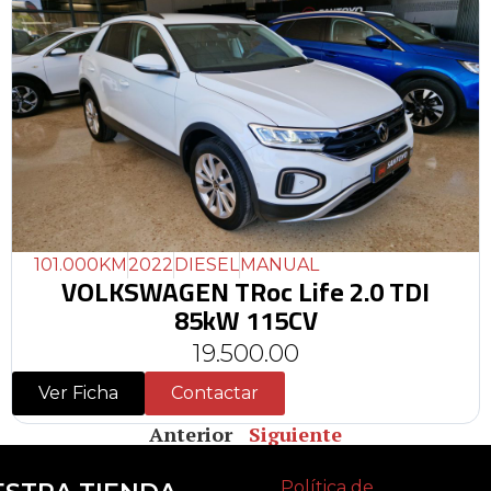
101.000KM
2022
DIESEL
MANUAL
VOLKSWAGEN TRoc Life 2.0 TDI
85kW 115CV
19.500.00
Ver Ficha
Contactar
Anterior
Siguiente
Política de